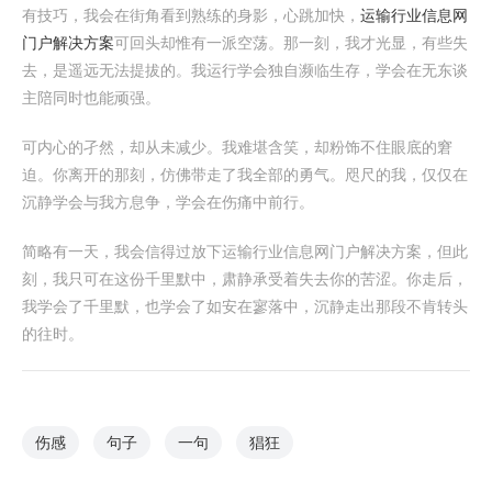
有技巧，我会在街角看到熟练的身影，心跳加快，
运输行业信息网
门户解决方案
可回头却惟有一派空荡。那一刻，我才光显，有些失
去，是遥远无法提拔的。我运行学会独自濒临生存，学会在无东谈
主陪同时也能顽强。
可内心的孑然，却从未减少。我难堪含笑，却粉饰不住眼底的窘
迫。你离开的那刻，仿佛带走了我全部的勇气。咫尺的我，仅仅在
沉静学会与我方息争，学会在伤痛中前行。
简略有一天，我会信得过放下运输行业信息网门户解决方案，但此
刻，我只可在这份千里默中，肃静承受着失去你的苦涩。你走后，
我学会了千里默，也学会了如安在寥落中，沉静走出那段不肯转头
的往时。
伤感
句子
一句
猖狂