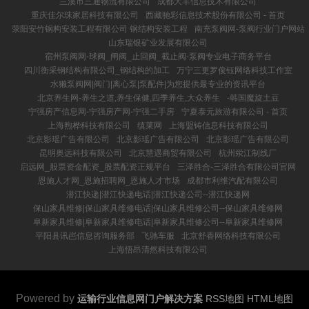
兰溪市三通物流有限公司
成都大羊信息技术有限公司
重庆佳尔珠家居科技有限公司
西藏驰彩信息技术股份有限公司 - 首页
荥阳安竹钢构安装工程有限公司 钢结构安装工程
南充泵阀网-泵阀行业门户网站
山东瑞银矿业发展有限公司
宿州泵阀网-球阀_闸阀_止回阀_截止阀-泵阀专业电子商务平台
四川衡采钢结构有限公司_钢结构的加工
万宁三更罗俊钰网络科技工作室
水獭泵阀网|阀门|离心泵|泵配件|为您提供最专业的资讯平台
北京养生网-养生之道,养生保健,四季养生,大众养生
-韩国魔旋土豆
宁强房产信息网-宁强房产网-宁强二手房
宁夏泰元旅游有限公司 - 首页
上海煦桦科技有限公司
缜莱网
上海盟铸信息科技有限公司
北京影瑶广告有限公司
北京影瑶广告有限公司
北京影瑶广告有限公司
昆明奥远科技有限公司
北京慧遇商贸有限公司
杭州泶江制线厂
启远网_股票资金配资_股票配资正规平台
三泽胜合-三泽胜合有限公司官网
恩施人才网_恩施招聘网_恩施人才市场
成都市利维汽配有限公司
潜江快递|潜江快递电话|潜江快递公司--潜江快递网
保山家具维修|保山家具维修电话|保山家具维修公司--保山家具维修网
阜新家具维修|阜新家具维修电话|阜新家具维修公司--阜新家具维修网
平阳县讯岜信息咨询服务部
飞驰车服
北京舒香网络科技有限公司
上海悟昂清然科技有限公司
Powered by
运输行业信息网门户解决方案
RSS地图
HTML地图